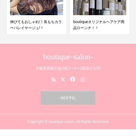
伸びてもおしゃれ!！長もちカラ
boutiqueオリジナルヘアケア商
ーバレイヤージュ!！
品ローンチ！！
boutique-salon-
大阪府高槻市城北町2ー3ー2黒田ビル3F
WEB予約
Copyright © boutique-salon- All Rights Reserved.