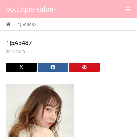
boutique-salon-
1J5A3487
1J5A3487
2020.05.15