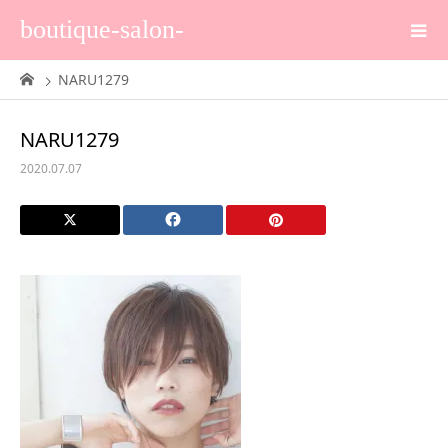
boutique-salon-
NARU1279
NARU1279
2020.07.07