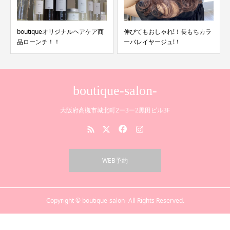
boutiqueオリジナルヘアケア商
伸びてもおしゃれ!！長もちカラ
品ローンチ！！
ーバレイヤージュ!！
boutique-salon-
大阪府高槻市城北町2ー3ー2黒田ビル3F
WEB予約
Copyright © boutique-salon- All Rights Reserved.