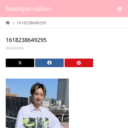
boutique-salon-
1618238649295
1618238649295
2024.03.03