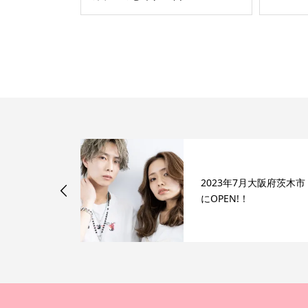
ラーで艶感
2023年7月大阪府茨木市
にOPEN!！