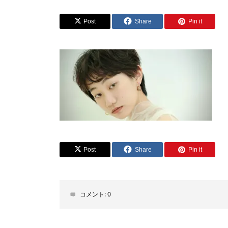
Post
Share
Pin it
Post
Share
Pin it
コメント:
0