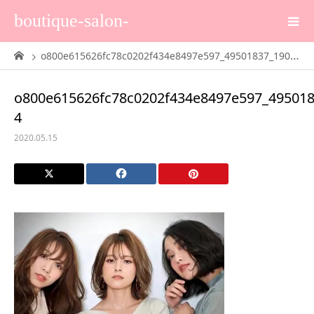
boutique-salon-
o800e615626fc78c0202f434e8497e597_49501837_190930_0107 4
o800e615626fc78c0202f434e8497e597_49501
4
2020.05.15