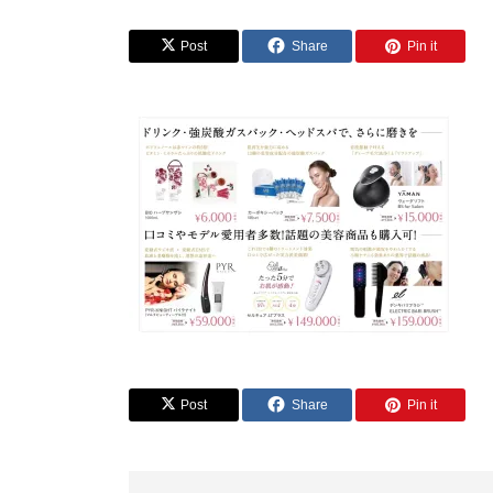
Post
Share
Pin it
Post
Share
Pin it