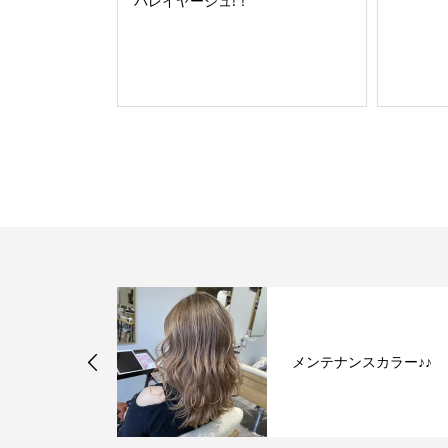
バレイヤージュ!！
ング情報
メンテナンスカラー♪♪