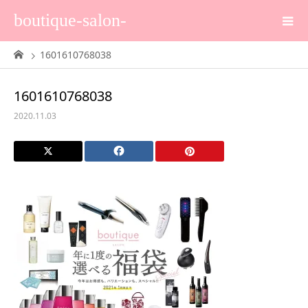
boutique-salon-
1601610768038
1601610768038
2020.11.03