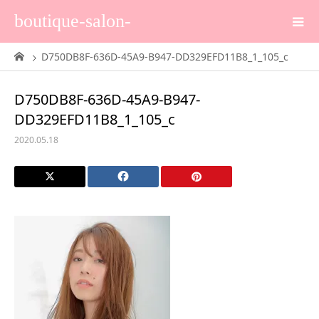
boutique-salon-
D750DB8F-636D-45A9-B947-DD329EFD11B8_1_105_c
D750DB8F-636D-45A9-B947-
DD329EFD11B8_1_105_c
2020.05.18