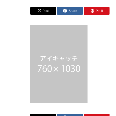
Post
Share
Pin it