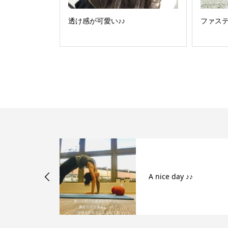
透け感が可愛い♪♪
ファス
タイルに似合
A nice day ♪♪