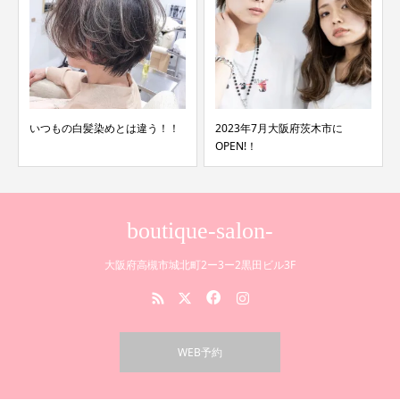
いつもの白髪染めとは違う！！
2023年7月大阪府茨木市に
OPEN!！
boutique-salon-
大阪府高槻市城北町2ー3ー2黒田ビル3F
WEB予約