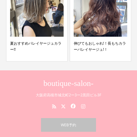
大人気!!
すすめバレイヤージュカラ
伸びてもおしゃれ!！長もちカラ
パック!!カー
ーバレイヤージュ!！
boutique-salon-
大阪府高槻市城北町2ー3ー2黒田ビル3F
WEB予約