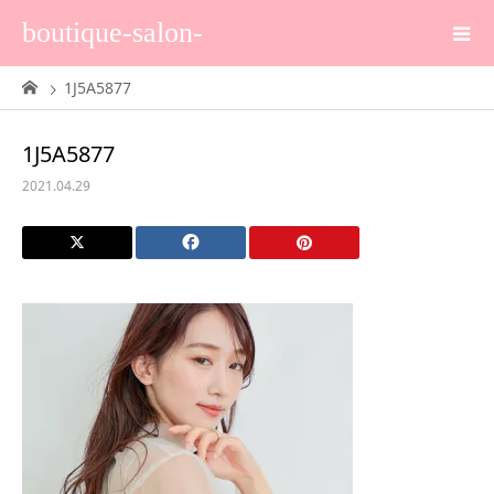
boutique-salon-
1J5A5877
1J5A5877
2021.04.29