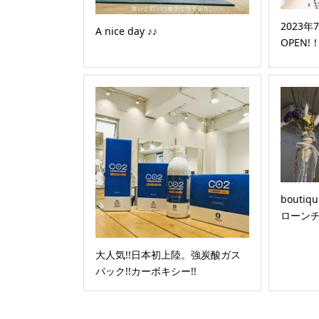
2023
A nice day ♪♪
OPEN!
bout
ローン
大人気!!日本初上陸。強炭酸ガス
パック!!カーボキシー!!