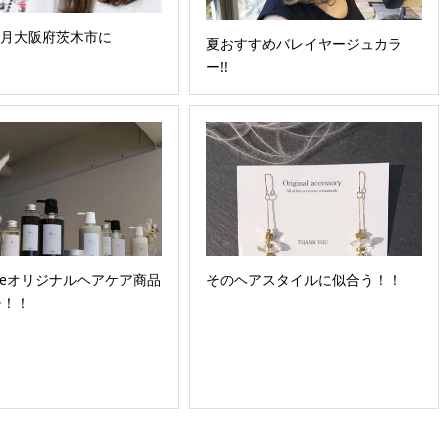
年7月大阪府茨木市に
夏おすすめバレイヤージュカラ
！
ー!!
iqueオリジナルヘアケア商品
そのヘアスタイルに似合う！！
チ！！