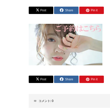
Post
Share
Pin it
Post
Share
Pin it
コメント:
0